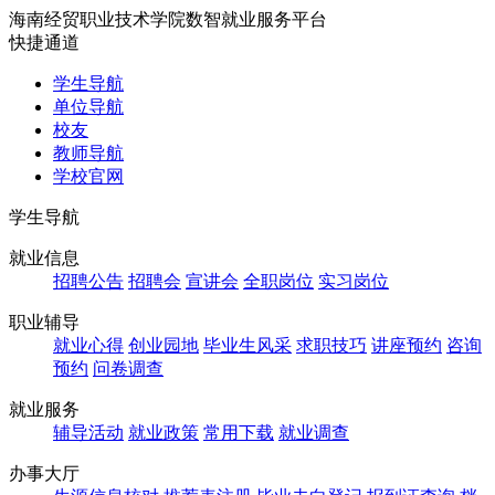
海南经贸职业技术学院数智就业服务平台
快捷通道
学生导航
单位导航
校友
教师导航
学校官网
学生导航
就业信息
招聘公告
招聘会
宣讲会
全职岗位
实习岗位
职业辅导
就业心得
创业园地
毕业生风采
求职技巧
讲座预约
咨询
预约
问卷调查
就业服务
辅导活动
就业政策
常用下载
就业调查
办事大厅