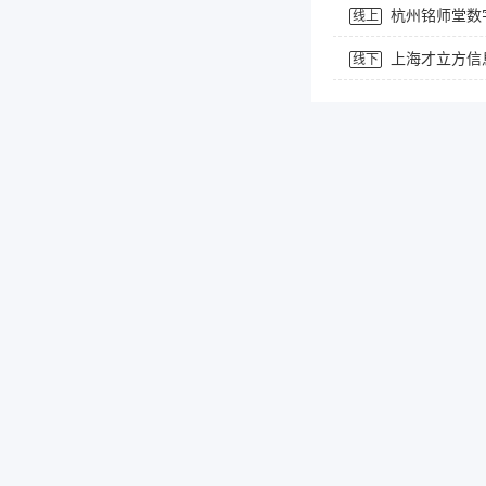
杭州铭师堂数
线上
上海才立方信
线下