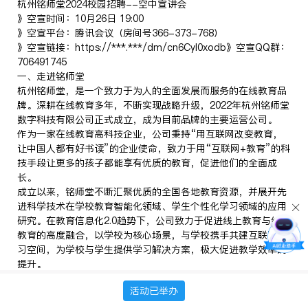
杭州铭师堂2024校园招聘--空中宣讲会
》空宣时间：10月26日 19:00
》空宣平台：腾讯会议（房间号366-373-768）
》空宣链接：https://***.***/dm/cn6Cyl0xodb》空宣QQ群：
706491745
一、走进铭师堂
杭州铭师堂，是一个致力于为人的全面发展而服务的在线教育品
牌。深耕在线教育多年，不断实现战略升级，2022年杭州铭师堂
数字科技有限公司正式成立，成为目前品牌的主要运营公司。
作为一家在线教育高科技企业，公司秉持“用互联网改变教育，
让中国人都有好书读”的企业使命，致力于用“互联网+教育”的科
技手段让更多的孩子都能享有优质的教育，促进他们的全面成
长。
成立以来，铭师堂不断汇聚优质的全国各地教育资源，并展开先
进科学技术在学校教育智能化领域、学生个性化学习领域的应用
研究。在教育信息化2.0趋势下，公司致力于促进线上教育与线下
教育的高度融合，以学校为核心场景，与学校携手共建互联网学
习空间，为学校与学生提供学习解决方案，极大促进教学效率的
提升。
【发展历程】
活动已举办
2006年11月 创立于中国杭州，服务于高中生升学规划的公司第
一代产品上线；